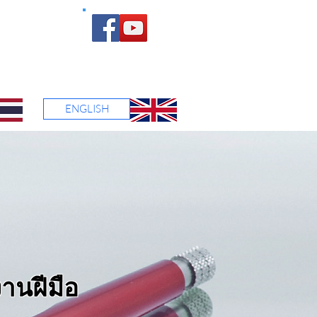
ONTACT US
ติดต่อเรา
ENGLISH
านฝีมือ