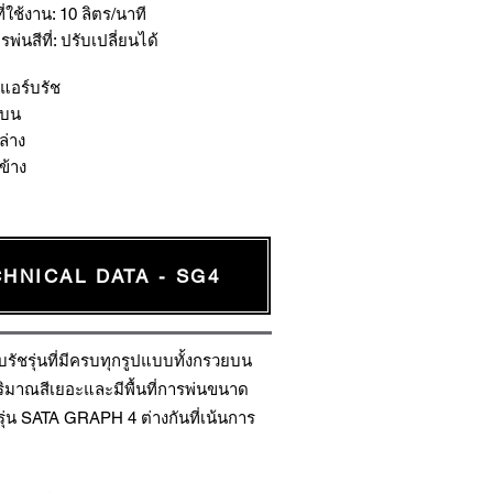
ใช้งาน: 10 ลิตร/นาที
พ่นสีที่: ปรับเปลี่ยนได้
แอร์บรัช
ยบน
ล่าง
ข้าง
HNICAL DATA - SG4
รัชรุ่นที่มีครบทุกรูปแบบทั้งกรวยบน
ปริมาณสีเยอะและมีพื้นที่การพ่นขนาด
 รุ่น SATA GRAPH 4 ต่างกันที่เน้นการ