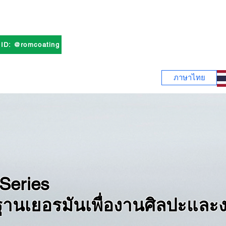
Product Division
ABOUT ROM
C
66(0)2-322-2495
:
rom@romltd.com
กลุ่มผลิตภัณฑ์
เกี่ยวกับ ROM
 ID: @romcoating
ภาษาไทย
Series
านเยอรมันเพื่องานศิลปะและง