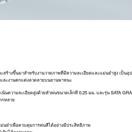
้ในงานวาดภาพ ตีเส้นและทำจุดที่มีความละ
สร้างขึ้นมาสำหรับงานวาดภาพที่มีความละเอียดและแม่นยำสูง เป็นอ
ลองและงานตกแต่งลวดลายบนยานพาหนะ
น้นความละเอียดสูงด้วยหัวพ่นขนาดเล็กที่ 0.25 มม. และรุ่น SATA GRAP
หลากหลาย
่นยำเพื่อควบคุมการพ่นสีได้อย่างมีประสิทธิภาพ