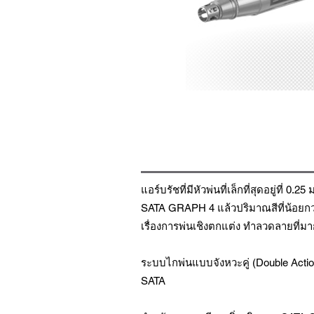
แอร์บรัชสำหรับงานพ่นที่
แอร์บรัชที่มีหัวพ่นที่เล็กที่สุดอยู่ที่
SATA GRAPH 4 แล้วปริมาณสีที่น้อยก
เรื่องการพ่นเชิงตกแต่ง ทำลวดลายที่มา
ระบบไกพ่นแบบจังหวะคู่ (Double Act
SATA