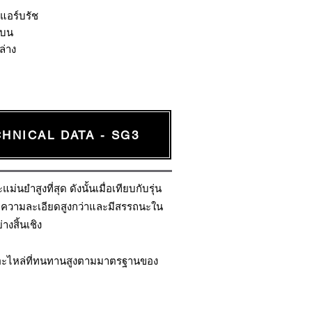
แอร์บรัช
ยบน
ล่าง
HNICAL DATA - SG3
่นยำสูงที่สุด ดังนั้นเมื่อเทียบกับรุ่น
ีความละเอียดสูงกว่าและมีสรรถนะใน
งสิ้นเชิง
พอะไหล่ที่ทนทานสูงตามมาตรฐานของ