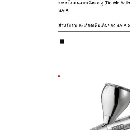
ระบบไกพ่นแบบจังหวะคู่ (Double Act
SATA
สำหรับรายละเอียดเพิ่มเติมของ SATA
แอร์บรัช SATA GRA