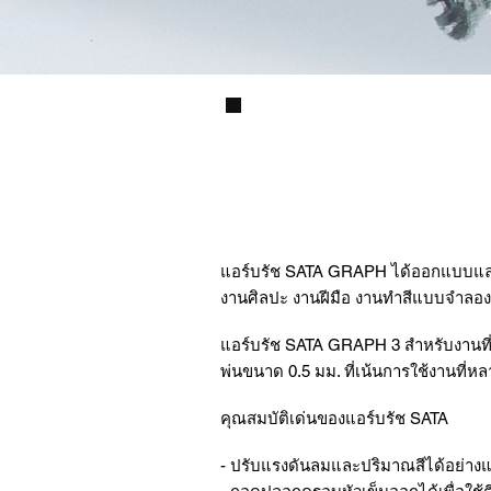
แอร์บรัช SATA ที่ใช
แอร์บรัช SATA GRAPH ได้ออกแบบและ
งานศิลปะ งานฝีมือ งานทำสีแบบจำ
แอร์บรัช SATA GRAPH 3 สำหรับงานที่เ
พ่นขนาด 0.5 มม. ที่เน้นการใช้งานที่
คุณสมบัติเด่นของแอร์บรัช SATA
- ปรับแรงดันลมและปริมาณสีได้อย่างแม