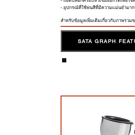
- ถอดปลอกครอบหัวเข็มออกได้เพื่อใช้
- อุปกรณ์ที่ใช้พ่นสีที่มีความแม่นยำมา
สำหรับข้อมูลเพิ่มเติมเกี่ยวกับภาพรวม
SATA GRAPH FEA
แอร์บรัช SATA GRA