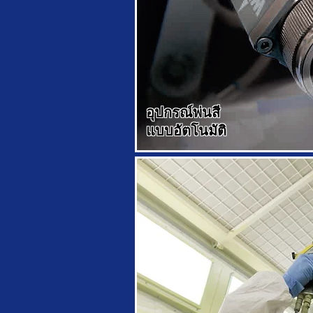
อุปกรณ์พ่นสี
แบบอัตโนมัติ