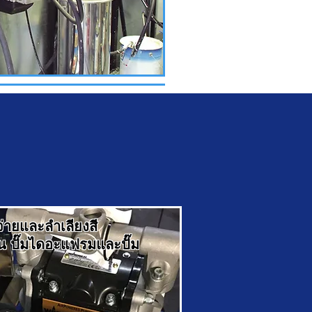
จ่ายและลำเลียงสี
ัน ปั๊มไดอะแฟรมและปั๊ม