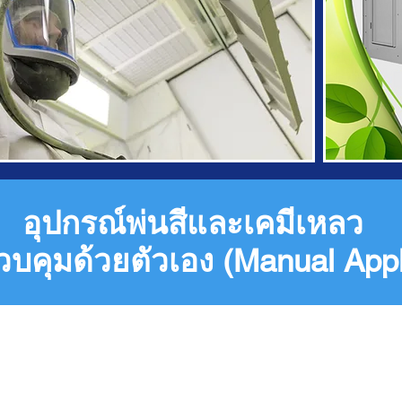
อุปกรณ์พ่นสีและเคมีเหลว
บคุมด้วยตัวเอง (Manual Appl
อากาศ ANEST IWATA