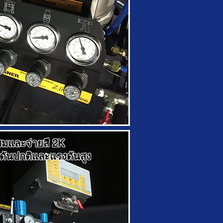
สมและจ่ายสี 2K
ันปกติและแรงดันสูง