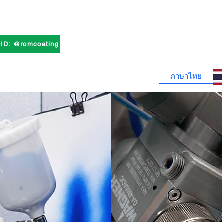
Product Division
ABOUT ROM
C
66(0)2-322-2495
:
rom@romltd.com
กลุ่มผลิตภัณฑ์
เกี่ยวกับ ROM
 ID: @romcoating
ภาษาไทย